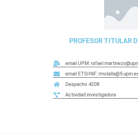
PROFESOR TITULAR D
email UPM: rafael.martinezo@up
email ETSIINF: rmolalla@fi.upm.e
Despacho 4208
Actividad investigadora