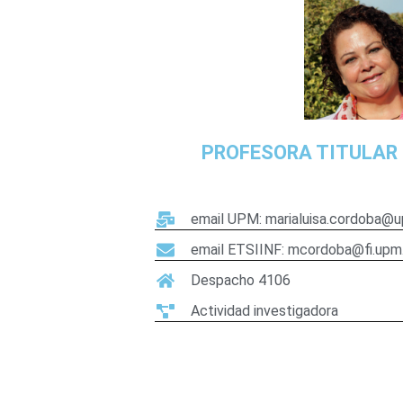
PROFESORA TITULAR 
email UPM: marialuisa.cordoba@
email ETSIINF: mcordoba@fi.upm
Despacho 4106
Actividad investigadora